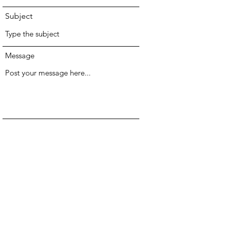
Subject
Message
Send
train.sustain.europe@gmail.com