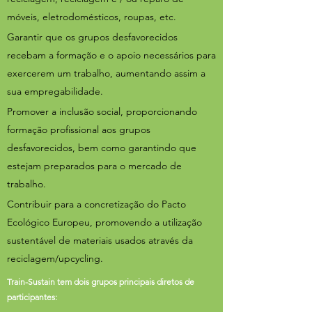
móveis, eletrodomésticos, roupas, etc.
Garantir que os grupos desfavorecidos
recebam a formação e o apoio necessários para
exercerem um trabalho, aumentando assim a
sua empregabilidade.
Promover a inclusão social, proporcionando
formação profissional aos grupos
desfavorecidos, bem como garantindo que
estejam preparados para o mercado de
trabalho.
Contribuir para a concretização do Pacto
Ecológico Europeu, promovendo a utilização
sustentável de materiais usados através da
reciclagem/upcycling.
Train-Sustain tem dois grupos principais diretos de
participantes: