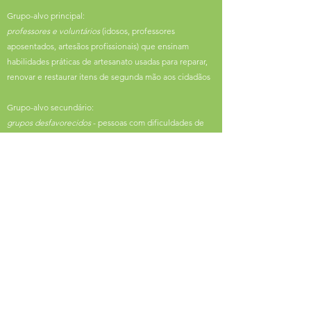
Grupo-alvo principal:
professores e voluntários
(idosos, professores
aposentados, artesãos profissionais) que ensinam
habilidades práticas de artesanato usadas para reparar,
renovar e restaurar itens de segunda mão aos cidadãos
Grupo-alvo secundário:
grupos desfavorecidos
- pessoas com dificuldades de
aprendizagem e pessoas mentalmente vulneráveis,
desempregadas na periferia do mercado de trabalho
O projeto Train-Sustain realizará o seguinte:
a
currículo
para formadores de grupos
desfavorecidos (ver resultados)
a
manual
para futuros professores de EFP e
formadores voluntários (ver resultados)
a
compêndio de boas práticas
em diferentes
modelos de negócios socioeconômicos na área
de reparo/reciclagem/reciclagem (ver