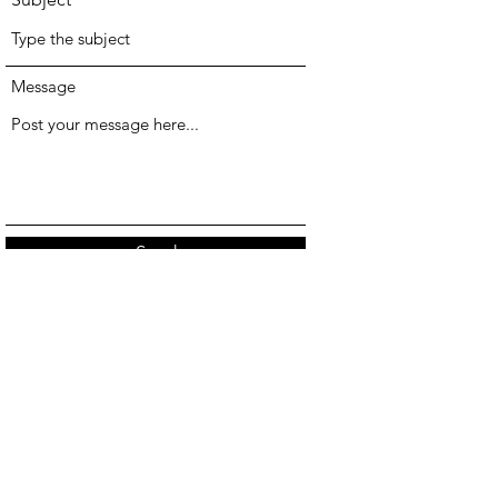
Message
Send
train.sustain.europe@gmail.com
©2023 por Train - Sustentar. Orgulhosamente feito com